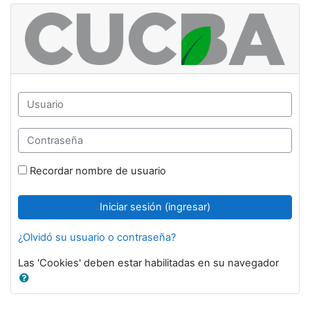
Saltar al contenido principal
Moodle Centro Universitario De Ciencias B
Usuario
Contraseña
Recordar nombre de usuario
Iniciar sesión (ingresar)
¿Olvidó su usuario o contraseña?
Las 'Cookies' deben estar habilitadas en su navegador