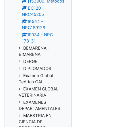
[153909] Métodos
BC120 -
NRC45205
IK544 -
NRC189126
IF034 - NRC
178131
BEMARENA -
BIMARENA
DERGE
DIPLOMADOS
Examen Global
Teórico CALI
EXAMEN GLOBAL
VETERINARIA
EXAMENES
DEPARTAMENTALES
MAESTRIA EN
CIENCIA DE