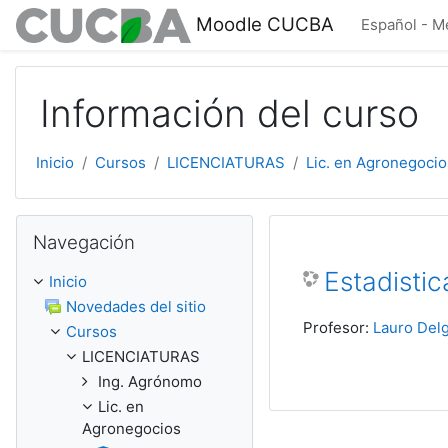
Saltar al contenido principal
Moodle CUCBA
Español - Mé
Información del curso
Inicio
Cursos
LICENCIATURAS
Lic. en Agronegocio
Omitir Navegación
Navegación
Estadisti
Inicio
Novedades del sitio
Profesor:
Lauro Del
Cursos
LICENCIATURAS
Ing. Agrónomo
Lic. en
Agronegocios