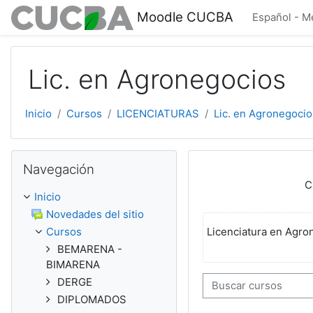
Saltar al contenido principal
Moodle CUCBA
Español - Mé
Lic. en Agronegocios
Inicio
Cursos
LICENCIATURAS
Lic. en Agronegocio
Omitir Navegación
Navegación
C
Inicio
Novedades del sitio
Licenciatura en Agro
Cursos
BEMARENA -
BIMARENA
DERGE
Buscar cursos
DIPLOMADOS