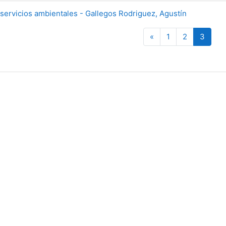
servicios ambientales - Gallegos Rodriguez, Agustín
Página anterior
(actua
«
1
2
3