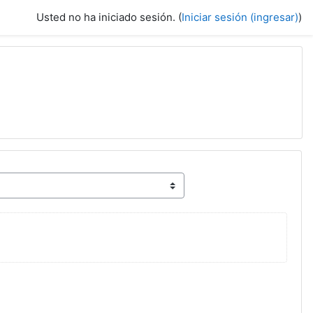
Usted no ha iniciado sesión. (
Iniciar sesión (ingresar)
)
l)