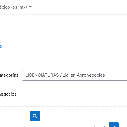
xico ‎(es_mx)‎
s
ategorías:
negocios
Buscar cursos
Página anterior
(actua