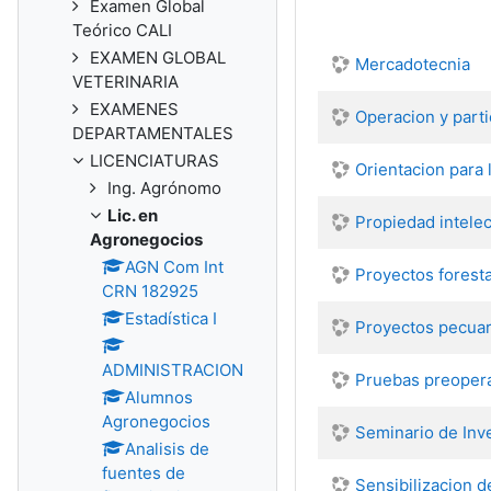
Examen Global
Teórico CALI
EXAMEN GLOBAL
Mercadotecnia
VETERINARIA
EXAMENES
Operacion y parti
DEPARTAMENTALES
LICENCIATURAS
Orientacion para 
Ing. Agrónomo
Lic. en
Propiedad intelec
Agronegocios
AGN Com Int
Proyectos foresta
CRN 182925
Estadística I
Proyectos pecuar
ADMINISTRACION
Pruebas preopera
Alumnos
Agronegocios
Seminario de Inve
Analisis de
fuentes de
Sensibilizacion 